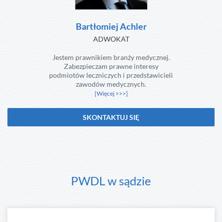
Bartłomiej Achler
ADWOKAT
Jestem prawnikiem branży medycznej.
Zabezpieczam prawne interesy
podmiotów leczniczych i przedstawicieli
zawodów medycznych.
[Więcej >>>]
SKONTAKTUJ SIĘ
PWDL w sądzie