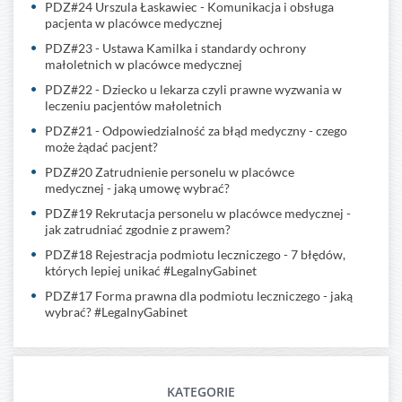
PDZ#24 Urszula Łaskawiec - Komunikacja i obsługa
pacjenta w placówce medycznej
PDZ#23 - Ustawa Kamilka i standardy ochrony
małoletnich w placówce medycznej
PDZ#22 - Dziecko u lekarza czyli prawne wyzwania w
leczeniu pacjentów małoletnich
PDZ#21 - Odpowiedzialność za błąd medyczny - czego
może żądać pacjent?
PDZ#20 Zatrudnienie personelu w placówce
medycznej - jaką umowę wybrać?
PDZ#19 Rekrutacja personelu w placówce medycznej -
jak zatrudniać zgodnie z prawem?
PDZ#18 Rejestracja podmiotu leczniczego - 7 błędów,
których lepiej unikać #LegalnyGabinet
PDZ#17 Forma prawna dla podmiotu leczniczego - jaką
wybrać? #LegalnyGabinet
KATEGORIE