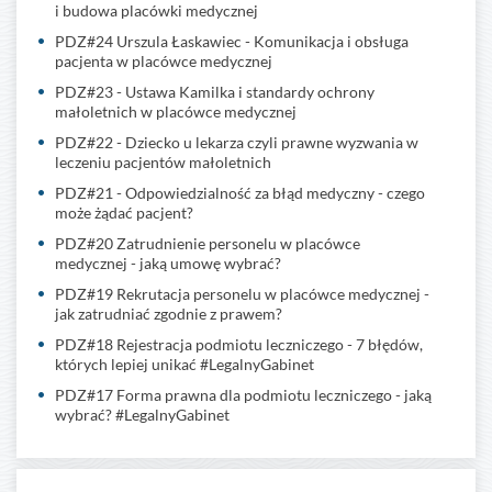
i budowa placówki medycznej
PDZ#24 Urszula Łaskawiec - Komunikacja i obsługa
pacjenta w placówce medycznej
PDZ#23 - Ustawa Kamilka i standardy ochrony
małoletnich w placówce medycznej
PDZ#22 - Dziecko u lekarza czyli prawne wyzwania w
leczeniu pacjentów małoletnich
PDZ#21 - Odpowiedzialność za błąd medyczny - czego
może żądać pacjent?
PDZ#20 Zatrudnienie personelu w placówce
medycznej - jaką umowę wybrać?
PDZ#19 Rekrutacja personelu w placówce medycznej -
jak zatrudniać zgodnie z prawem?
PDZ#18 Rejestracja podmiotu leczniczego - 7 błędów,
których lepiej unikać #LegalnyGabinet
PDZ#17 Forma prawna dla podmiotu leczniczego - jaką
wybrać? #LegalnyGabinet