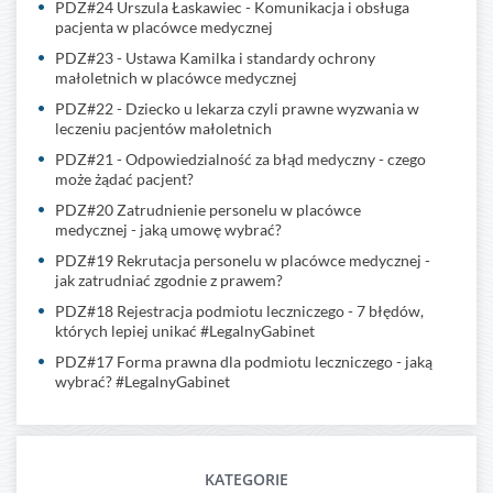
PDZ#24 Urszula Łaskawiec - Komunikacja i obsługa
pacjenta w placówce medycznej
PDZ#23 - Ustawa Kamilka i standardy ochrony
małoletnich w placówce medycznej
PDZ#22 - Dziecko u lekarza czyli prawne wyzwania w
leczeniu pacjentów małoletnich
PDZ#21 - Odpowiedzialność za błąd medyczny - czego
może żądać pacjent?
PDZ#20 Zatrudnienie personelu w placówce
medycznej - jaką umowę wybrać?
PDZ#19 Rekrutacja personelu w placówce medycznej -
jak zatrudniać zgodnie z prawem?
PDZ#18 Rejestracja podmiotu leczniczego - 7 błędów,
których lepiej unikać #LegalnyGabinet
PDZ#17 Forma prawna dla podmiotu leczniczego - jaką
wybrać? #LegalnyGabinet
KATEGORIE