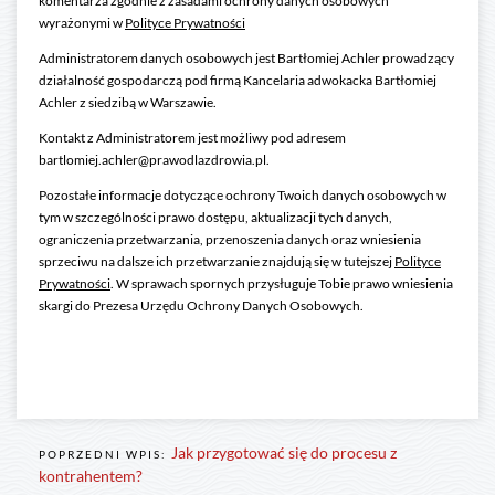
komentarza zgodnie z zasadami ochrony danych osobowych
wyrażonymi w
Polityce Prywatności
Administratorem danych osobowych jest Bartłomiej Achler prowadzący
działalność gospodarczą pod firmą Kancelaria adwokacka Bartłomiej
Achler z siedzibą w Warszawie.
Kontakt z Administratorem jest możliwy pod adresem
bartlomiej.achler@prawodlazdrowia.pl.
Pozostałe informacje dotyczące ochrony Twoich danych osobowych w
tym w szczególności prawo dostępu, aktualizacji tych danych,
ograniczenia przetwarzania, przenoszenia danych oraz wniesienia
sprzeciwu na dalsze ich przetwarzanie znajdują się w tutejszej
Polityce
Prywatności
. W sprawach spornych przysługuje Tobie prawo wniesienia
skargi do Prezesa Urzędu Ochrony Danych Osobowych.
Jak przygotować się do procesu z
POPRZEDNI WPIS:
kontrahentem?