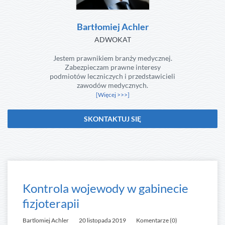
Bartłomiej Achler
ADWOKAT
Jestem prawnikiem branży medycznej.
Zabezpieczam prawne interesy
podmiotów leczniczych i przedstawicieli
zawodów medycznych.
[Więcej >>>]
SKONTAKTUJ SIĘ
Kontrola wojewody w gabinecie
fizjoterapii
Bartlomiej Achler
20 listopada 2019
Komentarze (0)