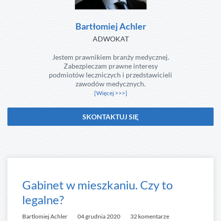
Bartłomiej Achler
ADWOKAT
Jestem prawnikiem branży medycznej.
Zabezpieczam prawne interesy
podmiotów leczniczych i przedstawicieli
zawodów medycznych.
[Więcej >>>]
SKONTAKTUJ SIĘ
Gabinet w mieszkaniu. Czy to
legalne?
Bartlomiej Achler
04 grudnia 2020
32 komentarze