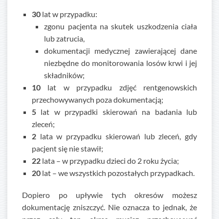
30
lat w przypadku:
zgonu pacjenta na skutek uszkodzenia ciała
lub zatrucia,
dokumentacji medycznej zawierającej dane
niezbędne do monitorowania losów krwi i jej
składników;
10
lat w przypadku zdjęć rentgenowskich
przechowywanych poza dokumentacją;
5
lat w przypadki skierowań na badania lub
zleceń;
2
lata w przypadku skierowań lub zleceń, gdy
pacjent się nie stawił;
22
lata – w przypadku dzieci do 2 roku życia;
20
lat – we wszystkich pozostałych przypadkach.
Dopiero po upływie tych okresów możesz
dokumentację zniszczyć. Nie oznacza to jednak, że