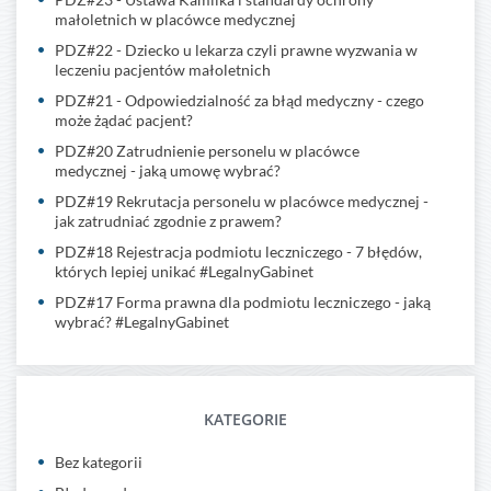
małoletnich w placówce medycznej
PDZ#22 - Dziecko u lekarza czyli prawne wyzwania w
leczeniu pacjentów małoletnich
PDZ#21 - Odpowiedzialność za błąd medyczny - czego
może żądać pacjent?
PDZ#20 Zatrudnienie personelu w placówce
medycznej - jaką umowę wybrać?
PDZ#19 Rekrutacja personelu w placówce medycznej -
jak zatrudniać zgodnie z prawem?
PDZ#18 Rejestracja podmiotu leczniczego - 7 błędów,
których lepiej unikać #LegalnyGabinet
PDZ#17 Forma prawna dla podmiotu leczniczego - jaką
wybrać? #LegalnyGabinet
KATEGORIE
Bez kategorii